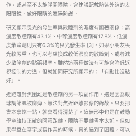
作，或甚至不太能睜開眼睛。會建議配戴防紫外線的太
陽眼鏡、做好眼睛的遮陽防護。
研究顯示畏光的發生率與散瞳劑的濃度有顯著關係：高
濃度散瞳劑有43.1%、中等濃度散瞳劑有17.8%、低濃
度散瞳劑則只有6.3%的畏光發生率 [3]。如果小朋友畏
光較嚴重，也可以考慮換成較低濃度的散瞳劑、或者減
少散瞳劑的點藥頻率。雖然這兩種做法有可能會降低近
視控制的力道，但就如同研究所顯示的：「有點比沒點
好」。
近距離對焦困難是散瞳劑的另一項副作用，這是因為眼
球調節肌被麻痺、無法對焦近距離影像的緣故。只要把
書本拿遠一點，就會看得清楚了。這無形中也是在鼓勵
學童維持正確的閱讀距離，眼睛不要離書本太近。但如
果學童在寫字或寫作業的時候，真的遇到了困難，可以