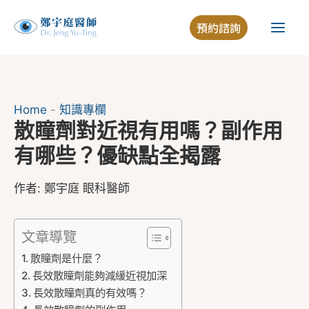
跳
預約諮詢
至
主
要
內
容
Home
-
知識專欄
散瞳劑對近視有用嗎？副作用
有哪些？優缺點全揭露
作者:
鄭宇庭 眼科醫師
文章導覽
散瞳劑是什麼？
長效散瞳劑能夠減緩近視加深
長效散瞳劑真的有效嗎？