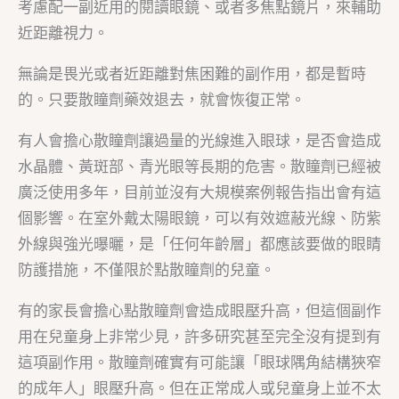
考慮配一副近用的閱讀眼鏡、或者多焦點鏡片，來輔助
近距離視力。
無論是畏光或者近距離對焦困難的副作用，都是暫時
的。只要散瞳劑藥效退去，就會恢復正常。
有人會擔心散瞳劑讓過量的光線進入眼球，是否會造成
水晶體、黃斑部、青光眼等長期的危害。散瞳劑已經被
廣泛使用多年，目前並沒有大規模案例報告指出會有這
個影響。在室外戴太陽眼鏡，可以有效遮蔽光線、防紫
外線與強光曝曬，是「任何年齡層」都應該要做的眼睛
防護措施，不僅限於點散瞳劑的兒童。
有的家長會擔心點散瞳劑會造成眼壓升高，但這個副作
用在兒童身上非常少見，許多研究甚至完全沒有提到有
這項副作用。散瞳劑確實有可能讓「眼球隅角結構狹窄
的成年人」眼壓升高。但在正常成人或兒童身上並不太