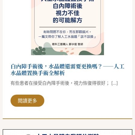
術
後，
水
晶
體
還
需
要
更
換
嗎？
——
人
白內障手術後，水晶體還需要更換嗎？——人工
工
水
水晶體置換手術全解析
晶
體
有些患者在接受白內障手術後，視力恢復得很好； […]
置
換
手
術
閱讀更多
全
解
析
白