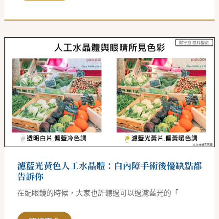
濾
藍
光
黃
色
人
工
水
晶
體：
白
內
障
手
術
後
濾藍光黃色人工水晶體：白內障手術後優缺點都
優
缺
告訴你
點
都
在配眼鏡的時候，大家也許聽過可以過濾藍光的「
告
訴
你