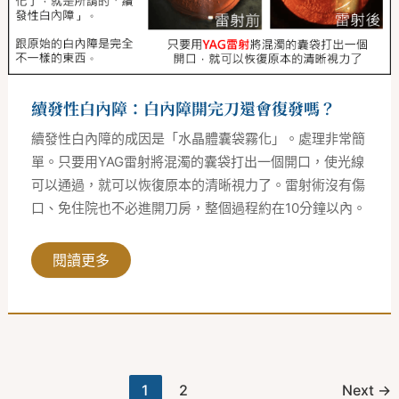
開
完
刀
還
會
復
發
續發性白內障：白內障開完刀還會復發嗎？
嗎？
續發性白內障的成因是「水晶體囊袋霧化」。處理非常簡
單。只要用YAG雷射將混濁的囊袋打出一個開口，使光線
可以通過，就可以恢復原本的清晰視力了。雷射術沒有傷
口、免住院也不必進開刀房，整個過程約在10分鐘以內。
閱讀更多
1
2
Next
→