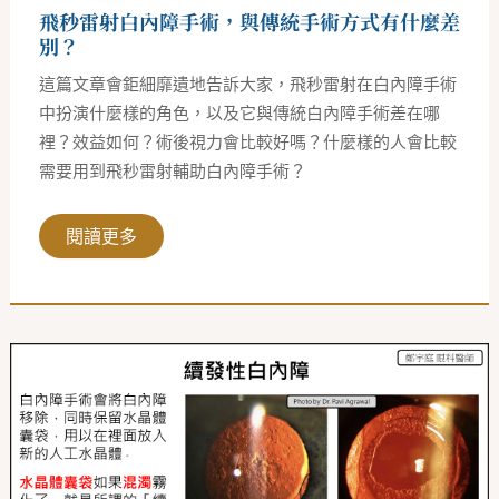
式
飛秒雷射白內障手術，與傳統手術方式有什麼差
有
什
別？
麼
差
這篇文章會鉅細靡遺地告訴大家，飛秒雷射在白內障手術
別？
中扮演什麼樣的角色，以及它與傳統白內障手術差在哪
裡？效益如何？術後視力會比較好嗎？什麼樣的人會比較
需要用到飛秒雷射輔助白內障手術？
閱讀更多
續
發
性
白
內
障：
白
內
障