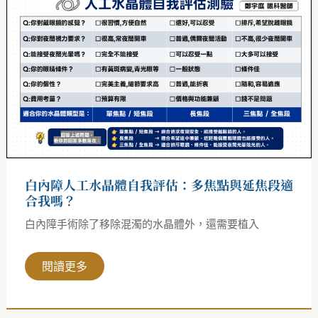
內
障
人
工
水
晶
體
自
我
評
估：
多
焦
點
與
延
白內障人工水晶體自我評估：多焦點與延焦段適
焦
段
合我嗎？
適
合
白內障手術除了移除混濁的水晶體外，還需要植入
我
嗎？
閱讀更多