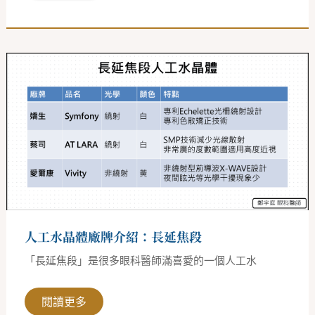
人
工
水
晶
體
廠
牌
介
紹：
長
延
焦
段
人工水晶體廠牌介紹：長延焦段
「長延焦段」是很多眼科醫師滿喜愛的一個人工水
閱讀更多