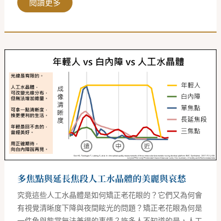
閱讀更多
多
焦
點
與
延
長
焦
段
人
工
水
晶
體
的
美
麗
多焦點與延長焦段人工水晶體的美麗與哀愁
與
哀
愁
究竟這些人工水晶體是如何矯正老花眼的？它們又為何會
有視覺清晰度下降與夜間眩光的問題？矯正老花眼為何是
一件魚與熊掌無法兼得的事情？許多人不知道的是，人工