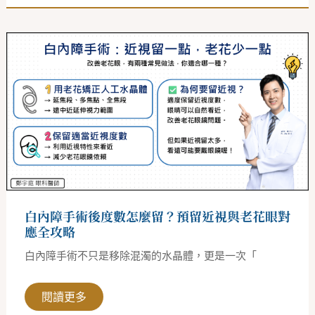
白
內
障
手
術
後
度
數
怎
麼
留？
預
留
近
視
與
白內障手術後度數怎麼留？預留近視與老花眼對
老
花
應全攻略
眼
對
白內障手術不只是移除混濁的水晶體，更是一次「
應
全
攻
略
閱讀更多