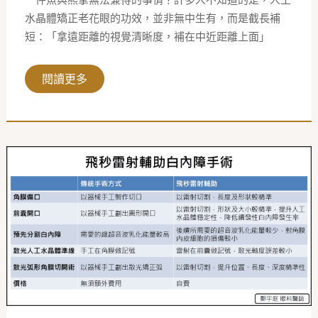
水晶體矯正老花眼的功效，並非無中生有，而是截長補
短：「拿遠距離的視覺清晰度，補在中近距離上面」
閱讀更多
飛
秒
雷
射
白
內
障
手
術，
與
傳
統
手
術
方