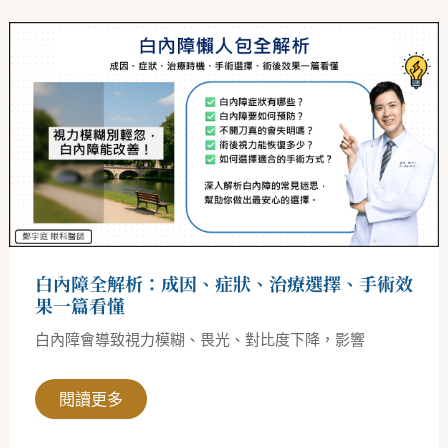
白
內
障
全
解
析：
成
因、
症
狀、
治
療
選
擇、
手
術
白內障全解析：成因、症狀、治療選擇、手術效
效
果
果一篇看懂
一
篇
白內障會導致視力模糊、畏光、對比度下降，影響
看
懂
閱讀更多