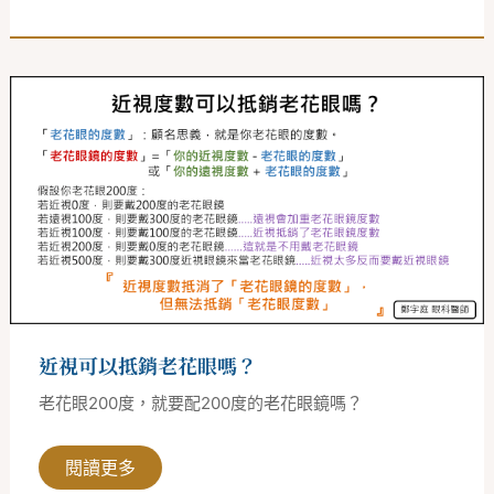
近
視
可
以
抵
銷
老
花
眼
嗎？
近視可以抵銷老花眼嗎？
老花眼200度，就要配200度的老花眼鏡嗎？
閱讀更多