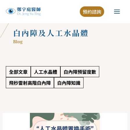
跳
預約諮詢
至
主
要
白內障及人工水晶體
內
Blog
容
全部文章
人工水晶體
白內障預留度數
飛秒雷射高階白內障
白內障知識
白
內
障
手