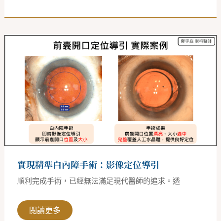
實
現
精
準
白
內
障
手
術：
影
像
定
位
導
引
實現精準白內障手術：影像定位導引
順利完成手術，已經無法滿足現代醫師的追求。透
閱讀更多