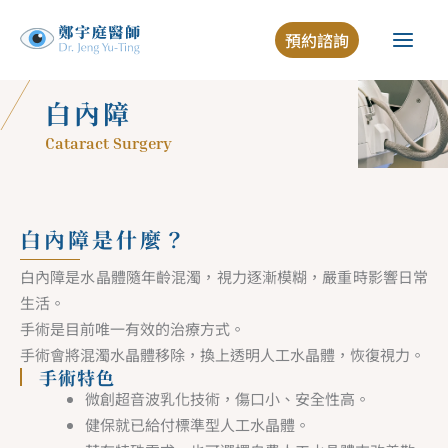
跳
預約諮詢
至
主
要
白內障
內
Cataract Surgery
容
白內障是什麼？
白內障是水晶體隨年齡混濁，視力逐漸模糊，嚴重時影響日常
生活。
手術是目前唯一有效的治療方式。
手術會將混濁水晶體移除，換上透明人工水晶體，恢復視力。
手術特色
微創超音波乳化技術，傷口小、安全性高。
健保就已給付標準型人工水晶體。