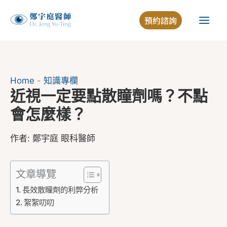
跳
預約諮詢
至
主
要
內
容
Home
-
知識專欄
近視一定要點散瞳劑嗎？不點
會怎麼樣？
作者:
鄭宇庭 眼科醫師
文章導覽
長效散瞳劑的利弊分析
絮絮叨叨