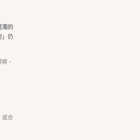
混濁的
術」仍
觀察、
，或合