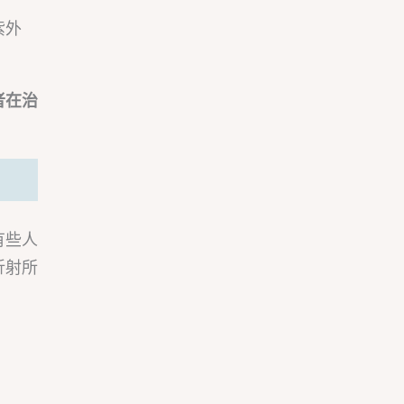
紫外
。
者在治
有些人
折射所