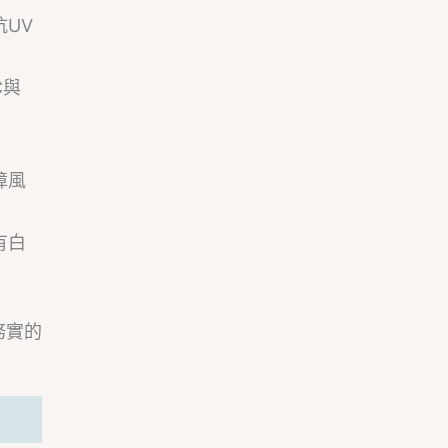
UV
C與
障風
有白
務實的