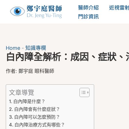
跳
醫師介紹
近視雷
至
門診資訊
主
要
內
Home
-
知識專欄
容
白內障全解析：成因、症狀、
作者:
鄭宇庭 眼科醫師
文章導覽
白內障是什麼？
白內障會有什麼症狀？
白內障可以怎麼預防？
白內障治療方式有哪些？