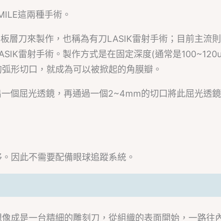
MILE這兩種手術。
用板層刀來製作，也稱為有刀LASIK雷射手術；目前主流
K雷射手術。製作方式是在固定深度(通常是100~120u
的弧形切口，就成為可以被掀起的角膜瓣。
出一個屈光透鏡，再通過一個2~4mm的切口將此屈光透
。
移。因此不需要配備眼球追蹤系統。
想像成是一台精細的雕刻刀，從組織的表面開始，一路往