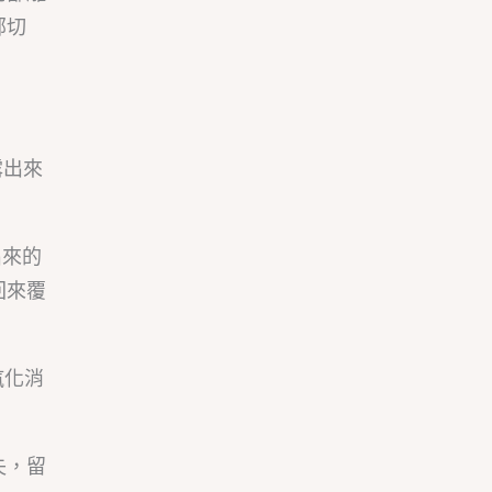
部切
露出來
出來的
回來覆
汽化消
失，留