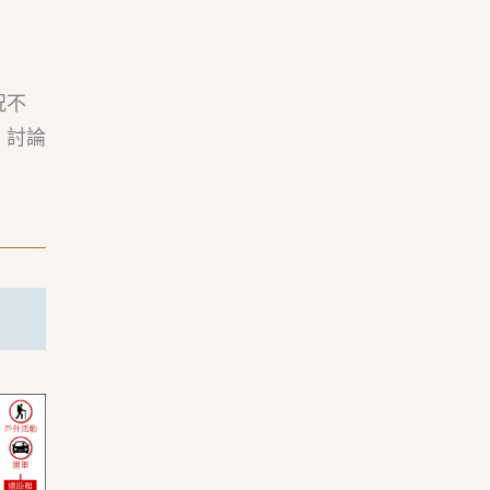
況不
、討論