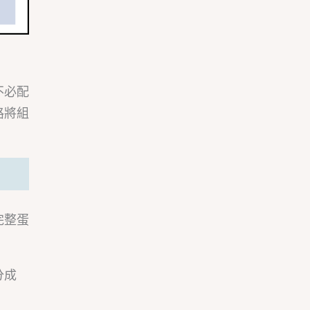
不必配
路將組
完整蛋
分成