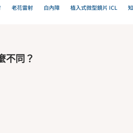
射
老花雷射
白內障
植入式微型鏡片 ICL
麼不同？