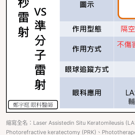
縮寫全名：Laser Assistedin Situ Keratomileusis (LAS
Photorefractive keratectomy (PRK)、Phototherap