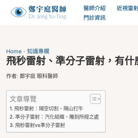
跳
醫師介紹
近視雷
至
門診資訊
主
要
內
Home
-
知識專欄
容
飛秒雷射、準分子雷射，有什
作者:
鄭宇庭 眼科醫師
文章導覽
飛秒雷射：隔空切割、隔山打牛
準分子雷射：汽化組織、雕刻所經之處
飛秒雷射vs準分子雷射