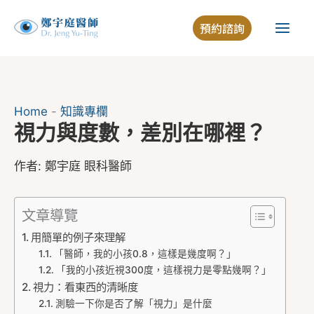
跳
預約諮詢
至
主
要
內
容
Home
-
知識專欄
視力與度數，差別在哪裡？
作者:
鄭宇庭 眼科醫師
文章導覽
用簡單的例子來理解
「醫師，我的小孩0.8，這樣是幾度啊？」
「我的小孩近視300度，這樣視力是零點幾啊？」
視力：看東西的清晰度
測驗一下你是否了解「視力」是什麼