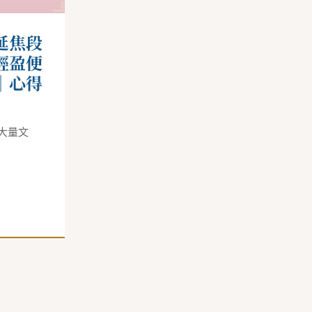
延焦段
輕盈便
｜心得
大量文