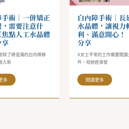
段
水
晶
體，
障手術｜一併矯正
白內障手術｜長
讓
視
眼，需要注意什
水晶體，讓視力
力
三焦點人工水晶體
利、滿意開心！
輕
盈
分享
分享
便
利、
滿
術除了將混濁的白內障移
X女士平常的工作需要閱讀
意
開
放入新
件，但她逐漸發
心！
｜
心
得
更多
閱讀更多
分
享