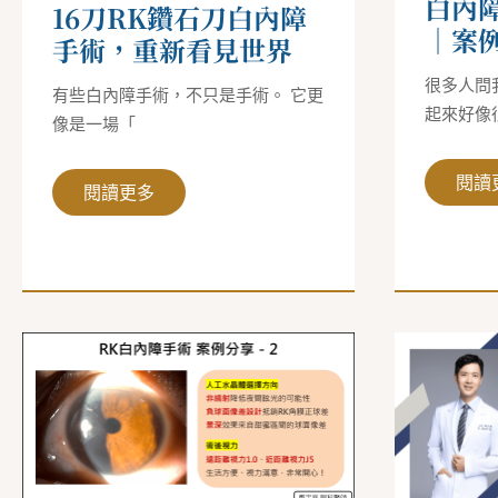
白內
新
例
16刀RK鑽石刀白內障
看
分
｜案
見
享
手術，重新看見世界
世
界
很多人問
有些白內障手術，不只是手術。 它更
起來好像
像是一場「
閱讀
閱讀更多
RK
白
鑽
內
石
障
刀
手
術
術
後
｜
的
一
白
併
內
矯