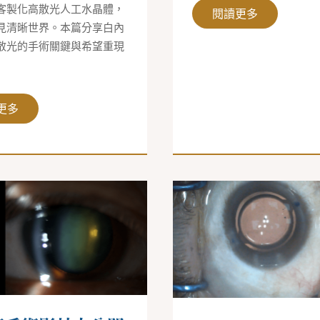
客製化高散光人工水晶體，
閱讀更多
見清晰世界。本篇分享白內
散光的手術關鍵與希望重現
更多
不
必
縫
線
或
打
水，
白
內
障
傷
口