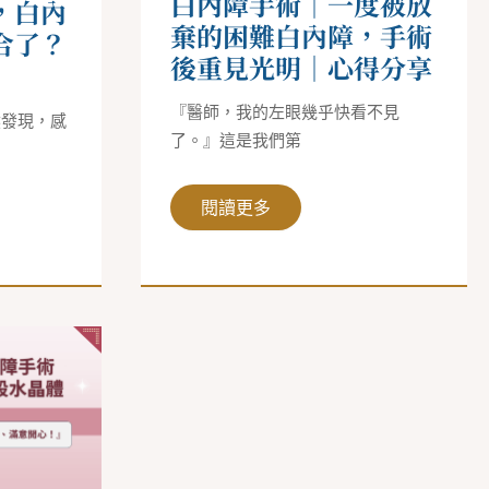
白內障手術｜一度被放
，白內
困
難
棄的困難白內障，手術
合了？
白
內
後重見光明｜心得分享
障，
手
術
『醫師，我的左眼幾乎快看不見
然發現，感
後
了。』這是我們第
重
見
光
明
閱讀更多
｜
心
得
分
享