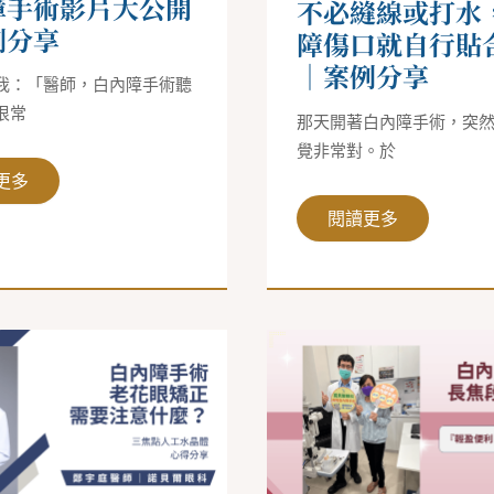
障手術影片大公開
不必縫線或打水
就
自
例分享
障傷口就自行貼
行
貼
｜案例分享
合
我：「醫師，白內障手術聽
了？
｜
很常
那天開著白內障手術，突
案
例
覺非常對。於
分
更多
享
閱讀更多
白
內
障
手
術
｜
長
延
焦