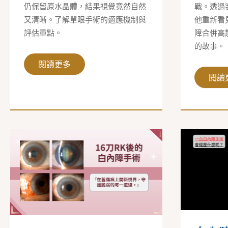
的
享
仍保留原水晶體，結果視覺竟然自然
戰。透過
真
又清晰。了解單眼手術的適應機制與
他重新看
實
案
評估重點。
障合併高
例
的故事。
閱讀更多
閱讀
16
白
刀
內
RK
障
鑽
手
石
術
刀
影
白
片
內
大
障
公
手
開
術，
｜
重
案