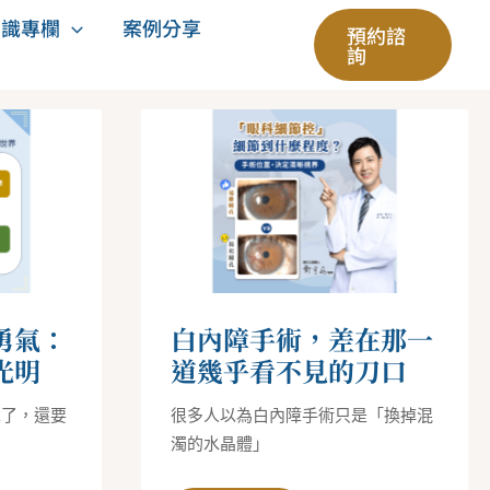
知識專欄
案例分享
預約諮
詢
白
內
障
手
術，
差
在
那
一
道
幾
乎
看
勇氣：
白內障手術，差在那一
不
見
光明
道幾乎看不見的刀口
的
刀
口
歲了，還要
很多人以為白內障手術只是「換掉混
濁的水晶體」