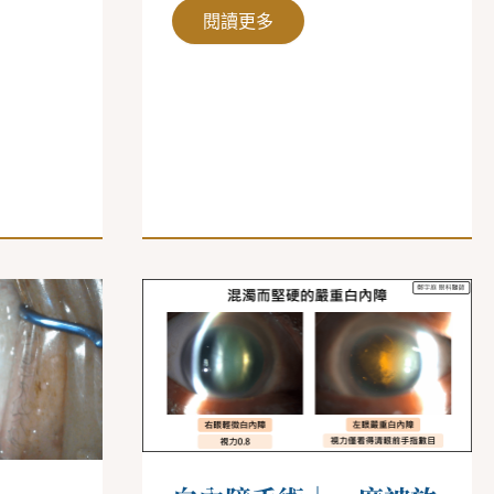
閱讀更多
白
內
障
手
術
｜
一
度
被
放
棄
的