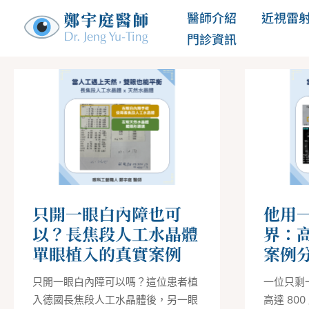
跳
醫師介紹
近視雷
至
門診資訊
主
只
他
要
開
用
內
一
一
眼
隻
容
白
眼
內
重
障
新
也
看
可
見
以？
世
長
界：
焦
高
段
散
只開一眼白內障也可
他用
人
光
工
合
以？長焦段人工水晶體
界：
水
併
單眼植入的真實案例
案例
晶
白
體
內
單
障
只開一眼白內障可以嗎？這位患者植
一位只剩
眼
案
植
例
入德國長焦段人工水晶體後，另一眼
高達 80
入
分