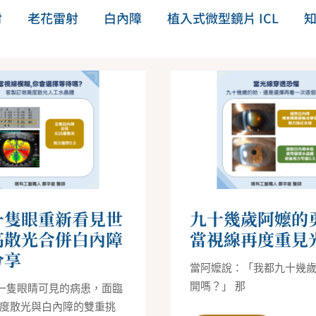
射
老花雷射
白內障
植入式微型鏡片 ICL
九
十
幾
歲
阿
嬤
的
勇
氣：
當
視
線
再
一隻眼重新看見世
九十幾歲阿嬤的
度
重
高散光合併白內障
當視線再度重見
見
分享
光
明
當阿嬤說：「我都九十幾
開嗎？」 那
一隻眼睛可見的病患，面臨
0 度散光與白內障的雙重挑