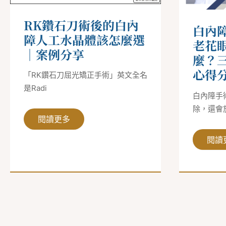
障
正
人
老
工
花
RK鑽石刀術後的白內
水
眼，
白內
晶
需
障人工水晶體該怎麼選
體
要
老花
該
注
｜案例分享
麼？
怎
意
麼
什
心得
選
麼？
「RK鑽石刀屈光矯正手術」英文全名
｜
三
是Radi
案
焦
白內障手
例
點
分
人
除，還會
享
工
閱讀更多
水
晶
體
閱讀
心
得
分
享