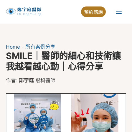
跳
預約諮詢
至
主
要
內
容
Home
-
所有案例分享
SMILE｜醫師的細心和技術讓
我越看越心動｜心得分享
作者:
鄭宇庭 眼科醫師