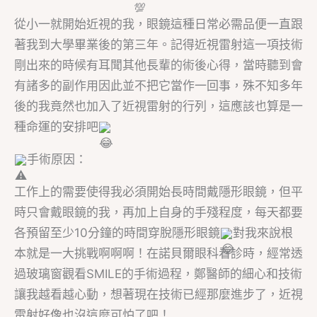
從小一就開始近視的我，眼鏡這種日常必需品便一直跟
著我到大學畢業後的第三年。記得近視雷射這一項技術
剛出來的時候有耳聞其他長輩的術後心得，當時聽到會
有諸多的副作用因此並不把它當作一回事，殊不知多年
後的我竟然也加入了近視雷射的行列，這應該也算是一
種命運的安排吧
手術原因：
工作上的需要使得我必須開始長時間戴隱形眼鏡，但平
時只會戴眼鏡的我，再加上自身的手殘程度，每天都要
各預留至少10分鐘的時間穿脫隱形眼鏡
對我來說根
本就是一大挑戰啊啊啊！在諾貝爾眼科看診時，經常透
過玻璃窗觀看SMILE的手術過程，鄭醫師的細心和技術
讓我越看越心動，想著現在技術已經那麼進步了，近視
雷射好像也沒這麼可怕了吧！