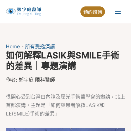
跳
預約諮詢
至
主
要
內
容
Home
-
所有受邀演講
如何解釋LASIK與SMILE手術
的差異｜專題演講
作者:
鄭宇庭 眼科醫師
很開心受到
台灣白內障及屈光手術醫學會
的邀請，北上
首都演講，主題是「如何與患者解釋LASIK和
LE(SMILE)手術的差異」