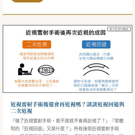
近
視
雷
射
手
術
後
還
會
再
近
視
嗎？
談
談
近
近視雷射手術後還會再近視嗎？談談近視回退與
視
回
二次近視
退
與
「做了近視雷射手術，是不是就不會再近視了？」「常聽
二
次
到的『近視回退』又是什麼？」所有接受近視雷射手術
近