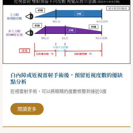
內
障
或
近
視
雷
射
手
術
後，
預
留
近
視
度
白內障或近視雷射手術後，預留近視度數的優缺
數
的
點分析
優
缺
近視雷射手術，可以將眼睛的度數修整到接近0度
點
分
析
閱讀更多