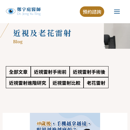
跳
預約諮詢
至
主
要
近視及老花雷射
內
Blog
容
全部文章
近視雷射手術前
近視雷射手術後
近視雷射進階研究
近視雷射比較
老花雷射
老
花
眼
是