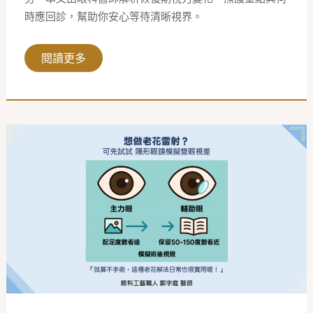
視
力
時應回診，幫助你安心等待清晰視界。
變
化
閱讀更多
老
花
雷
射
前
先
試
戴！
隱
形
眼
鏡
模
擬
雙
眼
視