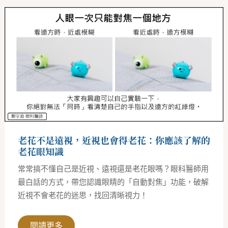
老
花
不
是
遠
視，
近
視
也
會
得
老
花：
你
應
該
老花不是遠視，近視也會得老花：你應該了解的
了
解
老花眼知識
的
老
常常搞不懂自己是近視、遠視還是老花眼嗎？眼科醫師用
花
眼
最白話的方式，帶您認識眼睛的「自動對焦」功能，破解
知
近視不會老花的迷思，找回清晰視力！
識
閱讀更多