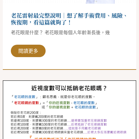
術
費
用、
老花雷射最完整說明｜想了解手術費用、風險、
風
險、
恢復期，看這篇就夠了！
恢
復
老花眼是什麼？ 老花眼是每個人年齡漸長後，幾
期，
看
這
篇
閱讀更多
就
夠
了！
近
視
可
以
抵
銷
老
花
眼
嗎？