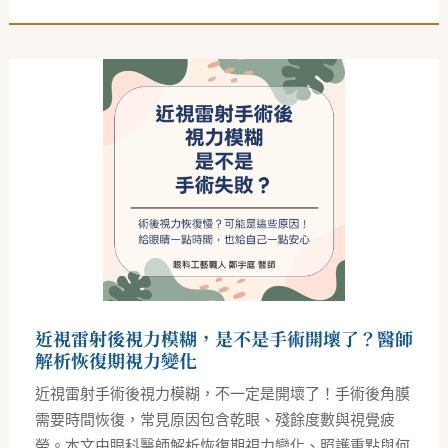
近
視
雷
射
後
視
力
模
糊，
是
不
是
手
術
開
壞
了？
近視雷射後視力模糊，是不是手術開壞了？醫師
醫
師
解析恢復期視力變化
解
析
近視雷射手術後視力模糊，不一定是開壞了！手術後角膜
恢
復
需要時間恢復，常見原因包含乾眼、殘餘度數與視覺疲
期
勞。本文由眼科醫師解析恢復期視力變化、照護重點與何