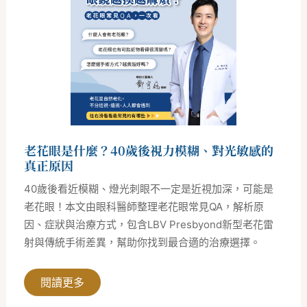
什
麼？
40
歲
後
視
力
模
糊、
對
光
敏
感
老花眼是什麼？40歲後視力模糊、對光敏感的
的
真
真正原因
正
原
40歲後看近模糊、燈光刺眼不一定是近視加深，可能是
因
老花眼！本文由眼科醫師整理老花眼常見QA，解析原
因、症狀與治療方式，包含LBV Presbyond新型老花雷
射與傳統手術差異，幫助你找到最合適的治療選擇。
閱讀更多