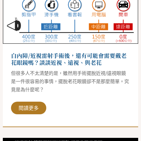
雷
射
手
術
後，
還
有
可
能
會
需
白內障/近視雷射手術後，還有可能會需要戴老
要
戴
花眼鏡嗎？談談近視、遠視、與老花
老
花
但很多人不太清楚的是，雖然用手術擺脫近視/遠視眼鏡
眼
鏡
是一件很容易的事情，擺脫老花眼鏡卻不是那麼簡單。究
嗎？
竟是為什麼呢？
談
談
近
視、
閱讀更多
遠
視、
與
老
花
白