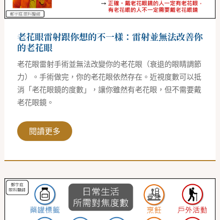
雷
射
並
無
老花眼雷射跟你想的不一樣：雷射並無法改善你
法
改
的老花眼
善
你
老花眼雷射手術並無法改變你的老花眼（衰退的眼睛調節
的
老
力）。手術做完，你的老花眼依然存在。近視度數可以抵
花
消「老花眼鏡的度數」，讓你雖然有老花眼，但不需要戴
眼
老花眼鏡。
閱讀更多
白
內
障/
近
視