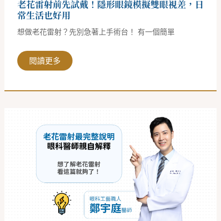
老花雷射前先試戴！隱形眼鏡模擬雙眼視差，日
差，
日
常生活也好用
常
生
想做老花雷射？先別急著上手術台！ 有一個簡單
活
也
好
用
閱讀更多
老
花
雷
射
最
完
整
說
明
｜
想
了
解
手