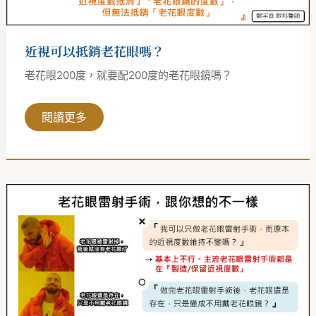
近視可以抵銷老花眼嗎？
老花眼200度，就要配200度的老花眼鏡嗎？
閱讀更多
老
花
眼
雷
射
跟
你
想
的
不
一
樣：