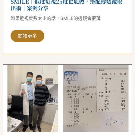
SMILE｜低度近視25度也能做，搭配薄透鏡取
取
出
出術｜案例分享
術
｜
如果近視度數太少的話，SMILE的透鏡會很薄
案
例
分
享
閱讀更多
SMILE
｜
特
地
從
台
北
南
下
的
牙
醫
師
｜
心