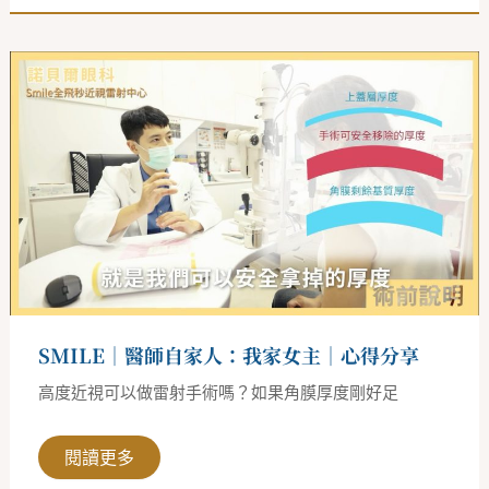
SMILE
｜
醫
師
自
家
人：
我
家
女
主
｜
心
得
分
享
SMILE｜醫師自家人：我家女主｜心得分享
高度近視可以做雷射手術嗎？如果角膜厚度剛好足
閱讀更多