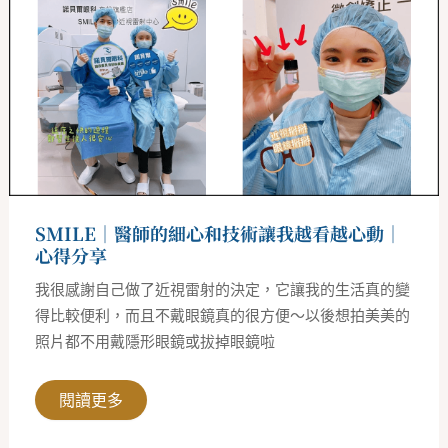
醫
師
的
細
心
和
技
術
讓
我
越
看
越
心
SMILE｜醫師的細心和技術讓我越看越心動｜
動
｜
心得分享
心
得
我很感謝自己做了近視雷射的決定，它讓我的生活真的變
分
享
得比較便利，而且不戴眼鏡真的很方便～以後想拍美美的
照片都不用戴隱形眼鏡或拔掉眼鏡啦
閱讀更多