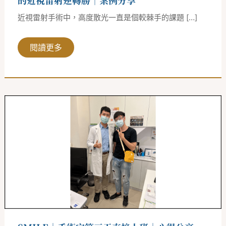
的近視雷射逆轉勝｜案例分享
視
雷
近視雷射手術中，高度散光一直是個較棘手的課題 […]
射
逆
轉
勝
閱讀更多
｜
案
例
分
享
SMILE
｜
手
術
完
第
三
天
直
接
上
班
｜
心
得
分