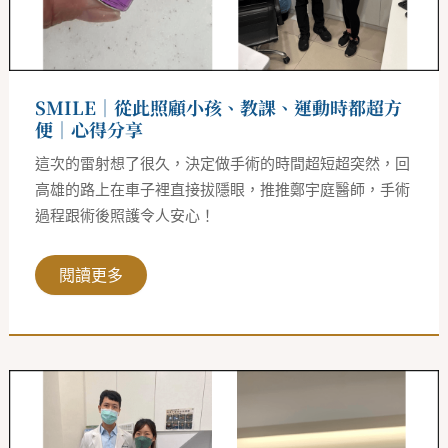
運
動
時
都
超
方
SMILE｜從此照顧小孩、教課、運動時都超方
便
｜
便｜心得分享
心
得
這次的雷射想了很久，決定做手術的時間超短超突然，回
分
享
高雄的路上在車子裡直接拔隱眼，推推鄭宇庭醫師，手術
過程跟術後照護令人安心！
閱讀更多
SMILE
｜
原
本
不