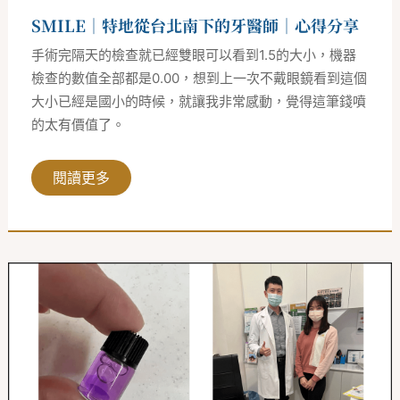
得
SMILE｜特地從台北南下的牙醫師｜心得分享
分
享
手術完隔天的檢查就已經雙眼可以看到1.5的大小，機器
檢查的數值全部都是0.00，想到上一次不戴眼鏡看到這個
大小已經是國小的時候，就讓我非常感動，覺得這筆錢噴
的太有價值了。
閱讀更多
SMILE
｜
從
此
照
顧
小
孩、
教
課、