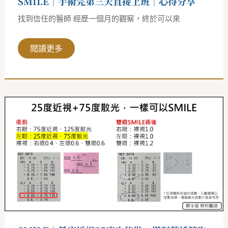
SMILE｜手術完第三天直接上班｜心得分享
享
找到信任的醫師 經歷一個月的觀察，終於可以來
閱讀更多
SMILE
｜
低
度
近
視
25
度
也
能
做，
搭
配
薄
透
鏡