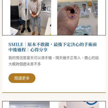
敢
做，
最
後
下
定
決
心
的
手
術
SMILE｜原本不敢做，最後下定決心的手術前
前
中
中後過程｜心得分享
後
過
我的情況是當天可以滑手機、隔天幾乎正常人、擔心的話
程
｜
大概跨個週末差不多
心
得
分
閱讀更多
享
SMILE
｜