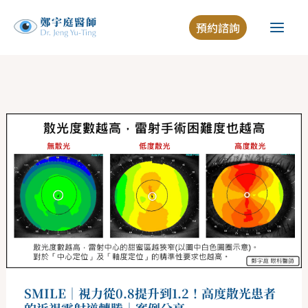
跳
預約諮詢
至
主
要
內
容
SMILE
｜
視
力
從
0.8
提
升
到
1.2！
高
度
散
光
患
者
SMILE｜視力從0.8提升到1.2！高度散光患者
的
近