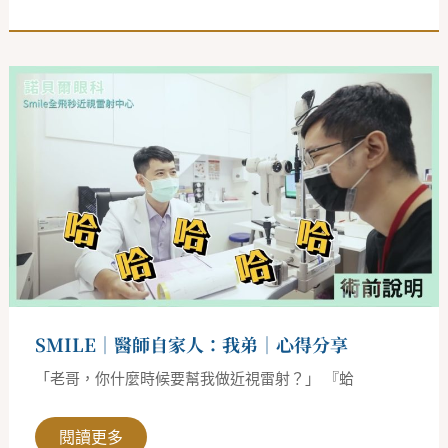
SMILE
｜
醫
師
自
家
人：
我
弟
｜
心
得
分
享
SMILE｜醫師自家人：我弟｜心得分享
「老哥，你什麼時候要幫我做近視雷射？」 『蛤
閱讀更多