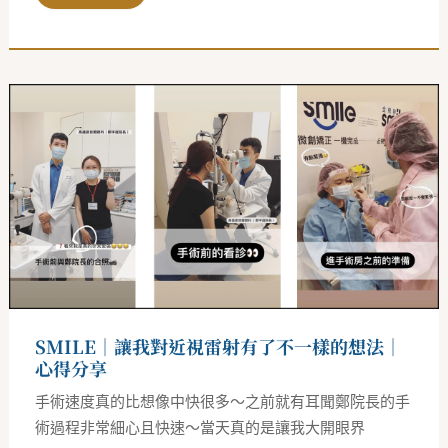
SMILE
｜
讓
我
對
近
視
雷
射
有
了
不
一
樣
的
想
SMILE｜讓我對近視雷射有了不一樣的想法｜
法
｜
心得分享
心
得
手術速度真的比想像中快很多～之前就有耳聞鄭院長的手
分
享
術過程非常細心且快速～當天真的是讓我大開眼界