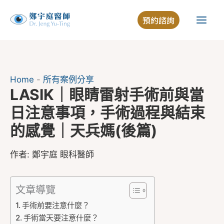
跳
預約諮詢
至
主
要
內
容
Home
-
所有案例分享
LASIK｜眼睛雷射手術前與當
日注意事項，手術過程與結束
的感覺｜天兵媽(後篇)
作者:
鄭宇庭 眼科醫師
文章導覽
手術前要注意什麼？
手術當天要注意什麼？