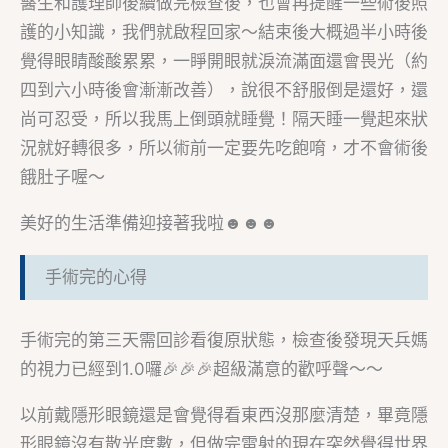
醫生和護理師後續做完檢查後，也會再提醒一些術後照
護的小知識，我們就啟程回家～結束後大概過半小時後
覺得眼睛酸酸累累，一睜開眼就淚流滿面還會畏光（約
四到六小時後會漸漸改善），說很不舒服倒是還好，還
尚可忍受，所以我馬上倒頭就睡覺！隔天睡一覺起來狀
況就好轉很多，所以術前一定要先吃飽唷，才不會術後
餓肚子喔～
美好的生活準備迎接著我啦☻☻☻
手術完的心得
手術完的第三天需回診看復原狀態，檢查後發現天兵媽
的視力已經到1.0囉🎉🎉🎉超級滿意的歡呼聲～～
以前戴隱形眼鏡還是會覺得看東西沒那麼清楚，畢竟隱
形眼鏡沒有散光度數，但做完雷射的現在突然覺得世界