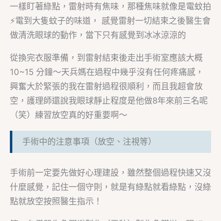
一樣盯著綠點，雷射時有焦味，那種焦味就像是電蚊拍
⚡️電到大隻蚊子的味道， 感覺雷射一切結束之後醫生會
做清洗眼球的動作，當下只有感覺到冰冰涼涼的
從換完衣服準備，到雷射結束後走出手術室應該大概
10~15 分鐘～天兵媽在過程中幾乎沒有任何疼痛感，
興奮大於緊張的我在雷射過程很順利，而且我超會放
空，護理師還說我眼球靜止程度是他做8年來前三名呢
（笑）練習放空真的好重要啊～
手術中的注意事項（放空、注視等）
手術前一定要先做好心理建設，雖然整個過程快速又沒
什麼感覺，記住一個守則，就是有綠點就看綠點，沒綠
點就放空按照醫生指示！