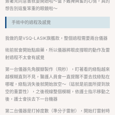
簽署完同意書就要開始啦～當下難掩興奮的心情，真的
想告別這隻笨重的眼鏡啦～
手術中的過程及感覺
我做的是VSQ-LASIK旗艦款，整個過程需要兩台儀器
術前就會開始點麻藥，所以儀器將眼皮撐眼的動作及雷
射過程不太會有感覺
第一台儀器先角膜瓣製作（飛秒），盯著看的綠點越來
越模糊直到不見，醫護人員會一直提醒不要去找綠點在
哪喔，綠點消失後就開始放空～（這就是前面所提到放
空的重要性），之後視線整個模糊，依護士指示移動之
後，護士會扶去下一台機器
第二台儀器是打掉度數（準分子雷射），開始打雷射時