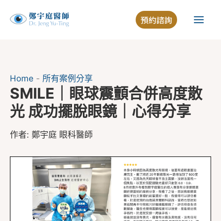
跳
預約諮詢
至
主
要
內
容
Home
-
所有案例分享
SMILE｜眼球震顫合併高度散
光 成功擺脫眼鏡｜心得分享
作者:
鄭宇庭 眼科醫師