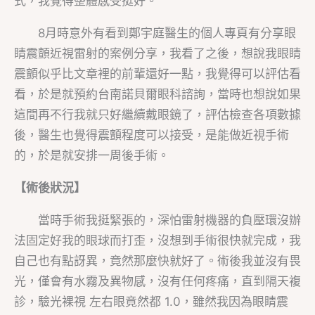
式，我覺得整體感受挺好。
8月時意外有看到鄭宇庭醫生的個人專頁有分享眼
睛震顫近視雷射的案例分享，我看了之後，想說我眼睛
震顫似乎比文章裡的前輩還好一點，我覺得可以評估看
看，於是就預約台南諾貝爾眼科諮詢，當時也想說如果
這間再不行我就只好繼續戴眼鏡了，評估檢查各項數據
後，醫生也覺得震顫程度可以接受，是能做近視手術
的，於是就安排一周後手術。
【術後狀況】
當時手術我挺緊張的，深怕雷射機器的負壓環沒辦
法固定好我的眼球而打歪，沒想到手術很快就完成，我
自己也有點訝異，竟然那麼快就好了。術後我並沒有畏
光，僅會有水霧及異物感，沒有任何疼痛，直到隔天複
診，驗光裸視 左右眼竟然都 1.0，雖然我因為眼睛震