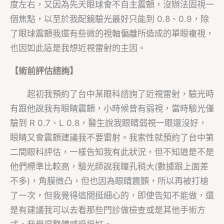
度左右，又因為先天眼球會不自主震顫，沒辦法固視一
個焦點，以至於我配鏡驗光最好只能到 0.8、0.9，除
了眼球震顫我還有些微的視軸偏離所造成的單眼複視，
也因如此這是我想近視雷射的主因。
【術前評估諮詢】
起初我預約了台中某眼科諮詢了近視雷射，驗光時
有跟他說我有眼睛震顫，小時候曾有弱視，當時驗光僅
驗到 R 0.7、L 0.8，醫生說我眼睛弱視一眼還沒好，
眼睛又會震顫建議我不要雷射。我索性就預約了台中第
二間眼科評估，一樣告知我有此狀況，但不知道是不是
他們標準比較高，驗光師說我瞳孔稍大(數據跟上面差
不多)，角膜微凸，但也因為眼睛震顫，所以再被打槍
了一次，但我覺得這間挺細心的，即使告知不能做，還
是有建議我可以去看那些門診做檢查或是其他手術方