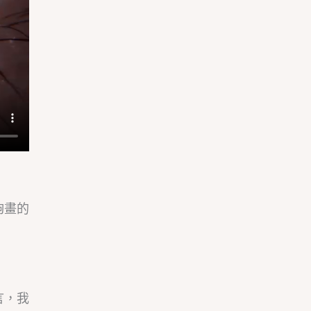
夠畫的
言，我