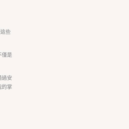
而這些
不僅是
通過安
我的掌