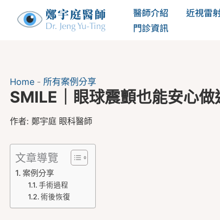
跳
醫師介紹
近視雷
至
門診資訊
主
要
內
Home
-
所有案例分享
容
SMILE｜眼球震顫也能安心
作者:
鄭宇庭 眼科醫師
文章導覽
案例分享
手術過程
術後恢復