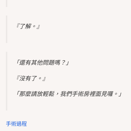
『了解。』
「還有其他問題嗎？」
『沒有了。』
「那麼請放輕鬆，我們手術房裡面見囉。」
手術過程