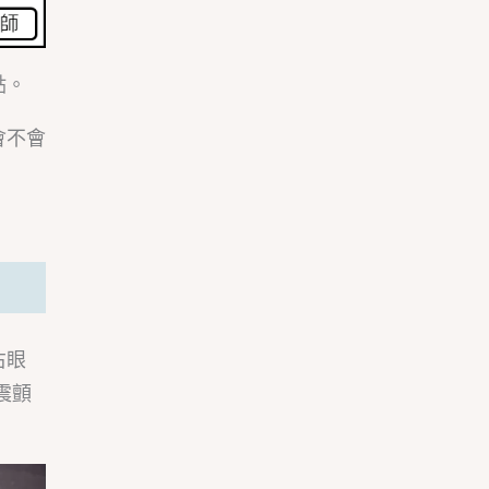
點。
會不會
右眼
震顫