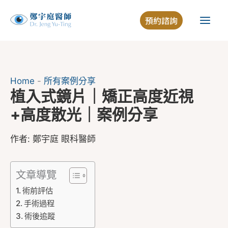
跳
預約諮詢
至
主
要
內
容
Home
-
所有案例分享
植入式鏡片｜矯正高度近視
+高度散光｜案例分享
作者:
鄭宇庭 眼科醫師
文章導覽
術前評估
手術過程
術後追蹤