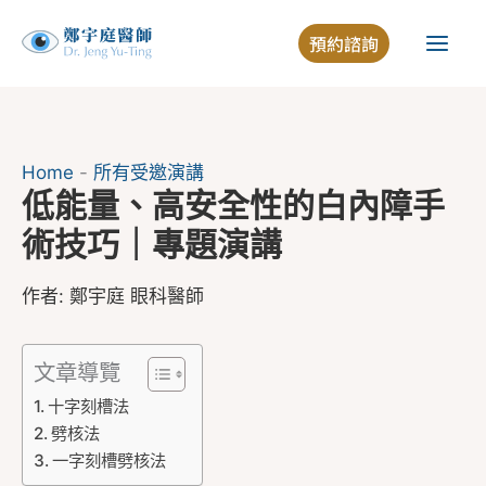
跳
預約諮詢
至
主
要
內
容
Home
-
所有受邀演講
低能量、高安全性的白內障手
術技巧｜專題演講
作者:
鄭宇庭 眼科醫師
文章導覽
十字刻槽法
劈核法
一字刻槽劈核法