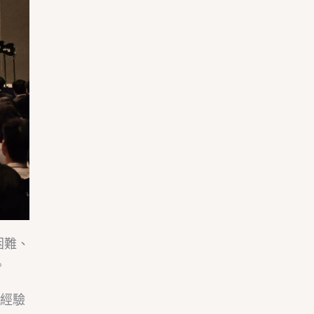
困難、
。
。經驗