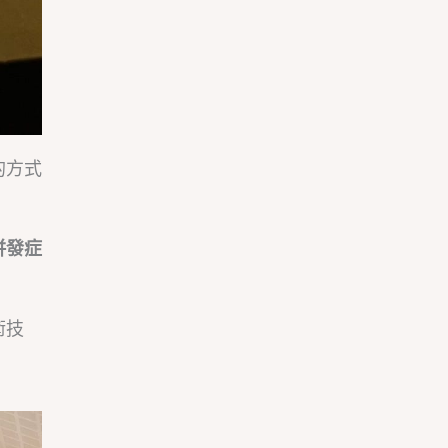
的方式
併發症
術技