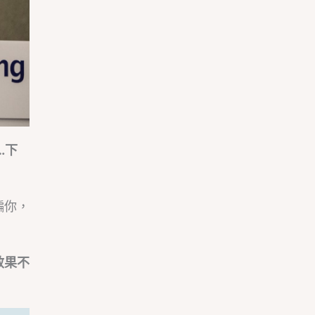
…下
騙你，
效果不