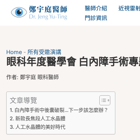
跳
醫師介紹
近視雷
至
門診資訊
主
要
內
Home
-
所有受邀演講
容
眼科年度醫學會 白內障手術
作者:
鄭宇庭 眼科醫師
文章導覽
白內障手術中後囊破裂…下一步該怎麼辦？
新款長焦段人工水晶體
人工水晶體的美好時代