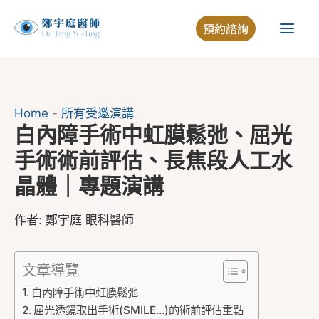
跳
預約諮詢
至
主
要
內
容
Home
-
所有受邀演講
白內障手術中虹膜鬆弛、屈光
手術術前評估、長焦段人工水
晶體｜專題演講
作者:
鄭宇庭 眼科醫師
文章導覽
白內障手術中虹膜鬆弛
屈光透鏡取出手術(SMILE…)的術前評估重點