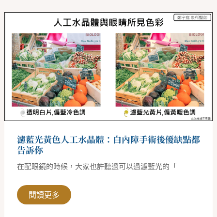
濾
藍
光
黃
色
人
工
水
晶
體：
白
內
障
手
術
後
濾藍光黃色人工水晶體：白內障手術後優缺點都
優
缺
告訴你
點
都
在配眼鏡的時候，大家也許聽過可以過濾藍光的「
告
訴
你
閱讀更多