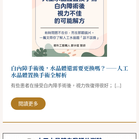
術
後，
水
晶
體
還
需
要
更
換
嗎？
——
人
白內障手術後，水晶體還需要更換嗎？——人工
工
水
水晶體置換手術全解析
晶
體
有些患者在接受白內障手術後，視力恢復得很好； […]
置
換
手
術
閱讀更多
全
解
析
白