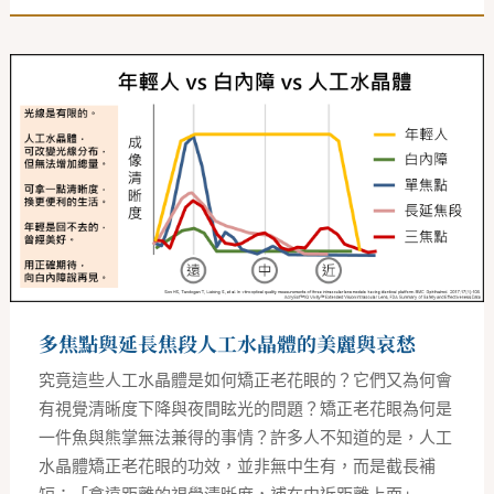
多
焦
點
與
延
長
焦
段
人
工
水
晶
體
的
美
麗
多焦點與延長焦段人工水晶體的美麗與哀愁
與
哀
愁
究竟這些人工水晶體是如何矯正老花眼的？它們又為何會
有視覺清晰度下降與夜間眩光的問題？矯正老花眼為何是
一件魚與熊掌無法兼得的事情？許多人不知道的是，人工
水晶體矯正老花眼的功效，並非無中生有，而是截長補