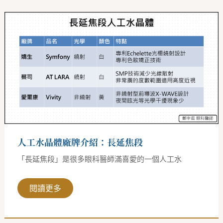
人
工
水
晶
體
廠
牌
介
紹：
長
延
焦
段
人工水晶體廠牌介紹：長延焦段
「長延焦段」是很多眼科醫師滿喜愛的一個人工水
閱讀更多