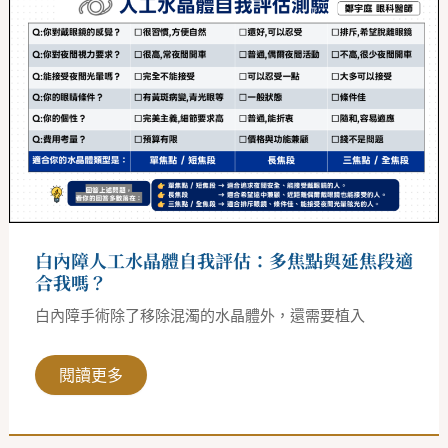
內
障
人
工
水
晶
體
自
我
評
估：
多
焦
點
與
延
白內障人工水晶體自我評估：多焦點與延焦段適
焦
段
合我嗎？
適
合
白內障手術除了移除混濁的水晶體外，還需要植入
我
嗎？
閱讀更多