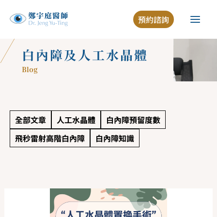
跳
預約諮詢
至
主
要
白內障及人工水晶體
內
Blog
容
全部文章
人工水晶體
白內障預留度數
飛秒雷射高階白內障
白內障知識
白
內
障
手