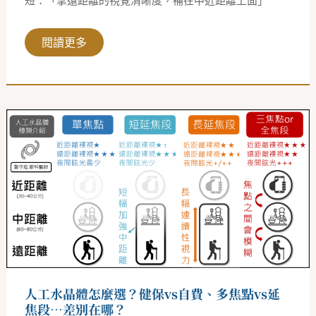
短：「拿遠距離的視覺清晰度，補在中近距離上面」
閱讀更多
人
工
水
晶
體
怎
麼
選？
健
保
vs
自
費、
多
焦
點
人工水晶體怎麼選？健保vs自費、多焦點vs延
vs
延
焦段…差別在哪？