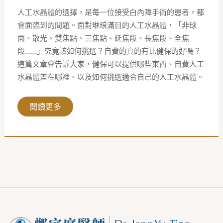
焦
段…
人工水晶體的選擇，是每一位接受白內障手術的患者，都
差
別
會面臨到的問題。面對琳琅滿目的人工水晶體，「非球
在
面、散光、雙焦點、三焦點、延焦段、長焦段、全焦
哪？
段……」究竟該如何挑選？自費的真的有比健保的好嗎？
這篇文章會告訴大家，健保可以提供哪些東西、自費人工
水晶體差在哪裡、以及如何挑選適合自己的人工水晶體。
閱讀更多