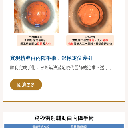
白
內
障
手
術：
影
像
定
位
導
引
實現精準白內障手術：影像定位導引
順利完成手術，已經無法滿足現代醫師的追求。透 […]
閱讀更多
飛
秒
雷
射