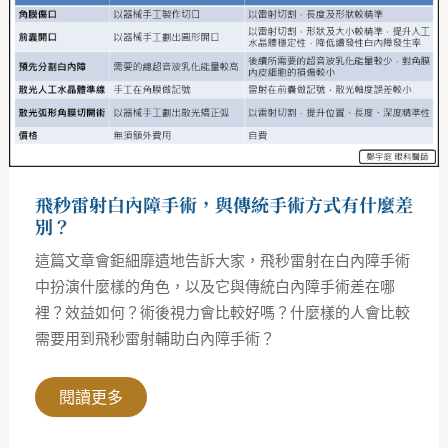
白
內
障
手
術，
與
傳
統
手
術
方
式
飛秒雷射白內障手術，與傳統手術方式有什麼差
有
什
別？
麼
差
這篇文章會鉅細靡遺地告訴大家，飛秒雷射在白內障手術
別？
中扮演什麼樣的角色，以及它與傳統白內障手術差在哪
裡？效益如何？術後視力會比較好嗎？什麼樣的人會比較
需要用到飛秒雷射輔助白內障手術？
閱讀更多