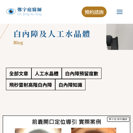
跳
預約諮詢
至
主
要
白內障及人工水晶體
內
Blog
容
全部文章
人工水晶體
白內障預留度數
飛秒雷射高階白內障
白內障知識
實
現
精
準