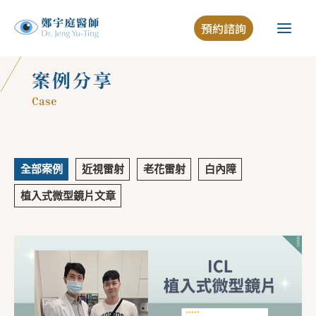
跳
預約諮詢
至
主
要
案例分享
內
Case
容
全部案例
近視雷射
老花雷射
白內障
植入式微型鏡片文章