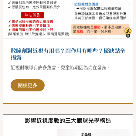
有
用
嗎？
副
作
用
有
哪
些？
優
散瞳劑對近視有用嗎？副作用有哪些？優缺點全
缺
點
揭露
全
揭
近視對眼球有許多危害，兒童時期因為尚在發育，
露
閱讀更多
近
視
也
有
分