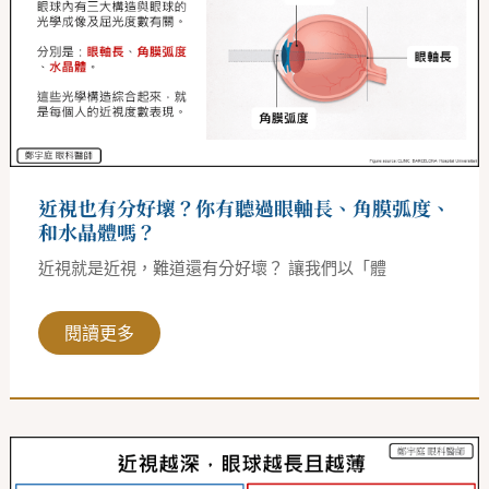
好
壞？
你
有
聽
過
眼
軸
長、
角
膜
近視也有分好壞？你有聽過眼軸長、角膜弧度、
弧
度、
和水晶體嗎？
和
水
近視就是近視，難道還有分好壞？ 讓我們以「體
晶
體
嗎？
閱讀更多
眼
軸
增