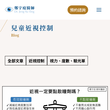
跳
預約諮詢
至
主
要
兒童近視控制
內
Blog
容
全部文章
近視控制
視力、度數、驗光單
近
視
一
定
要
點