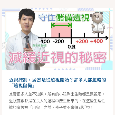
近
視
控
制，
居
然
是
從
遠
視
開
始？
許
多
人
都
忽
近視控制，居然是從遠視開始？許多人都忽略的
略
的
「遠視儲備」
「遠
視
其實很多人並不知道，所有的小孩剛出生時都是遠視眼，
儲
備」
近視度數都是在長大的過程中產生出來的．在這些生理性
遠視度數被「用完」之前，孩子並不會得到近視！