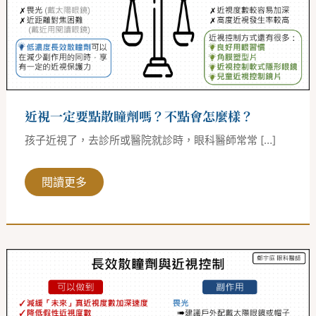
散
瞳
劑
嗎？
不
點
會
怎
麼
樣？
近視一定要點散瞳劑嗎？不點會怎麼樣？
孩子近視了，去診所或醫院就診時，眼科醫師常常 […]
閱讀更多
散
瞳
劑
對
近
視